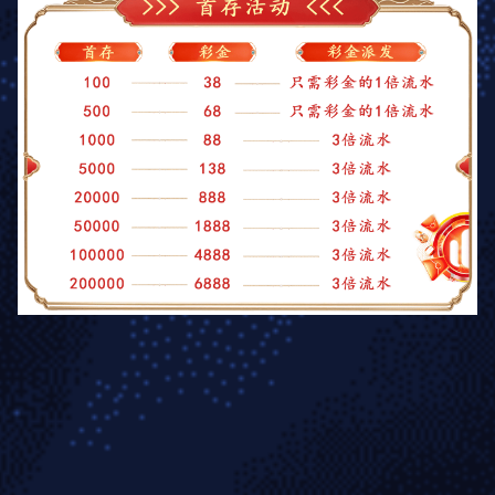
整体架构升级，引入动态赛事引擎。
视觉焕新，体验更清爽。
2023 年
2023年8月29日 · v5.2.7
新增热门话题聚合区。
直播性能进一步增强。
2023年1月15日 · v5.1.0
自动深色模式上线。
个性推荐模型优化。