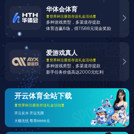
安全流程层级
访问身份控制
采用IP定位、设备识别与权限隔离，为开云平台用户建