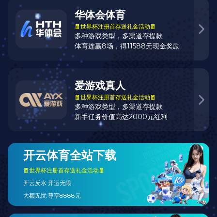
与第三方技术支持商（如推送、云服务）合作时
法律法规要求或监管部门依法调取
五、信息保护措施
平台采用多重防护机制确保开云电子服务中您的数据安全，包括
但不限于：
HTTPS 加密传输
权限分级与访问控制
系统审计与异常行为识别
六、用户权利
您拥有以下数据权利：
访问、更正、删除个人信息
申请注销账户或停止使用服务
关闭授权功能如位置服务或通知