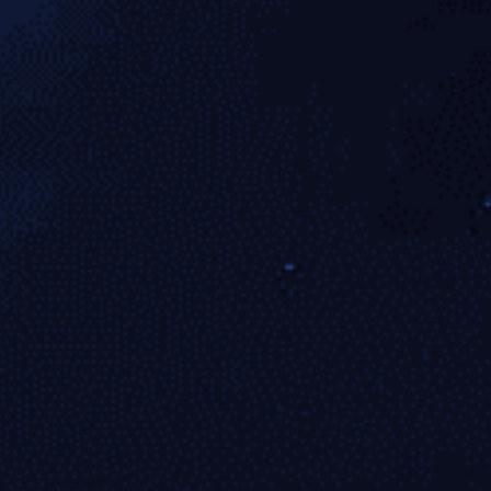
数据泄露与滥用
非法脚本注入
开云电子防护体系
高强度密码加密机制
实时设备监测与IP识别
HTTPS + TLS 1.3 加密协议
行为日志审计 + 异常告警
XSS/SQL注入防护规则引擎
推荐网站