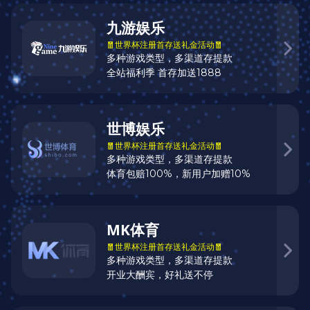
注册信息：如手机号、昵称、头像等基础资料
设备信息：操作系统、浏览器、分辨率、唯一标识等
行为记录：包括访问路径、停留时间、偏好设置等
位置信息：在获得授权后采集
三、信息使用目的
收集到的信息将用于：
为您提供定制化内容与互动体验
保障账号和数据安全
进行数据分析与服务优化
在授权基础上提供通知推送服务
四、第三方共享与信息披露
我们承诺不会随意出售用户信息，仅在以下情况下共享：
经您明确授权的合作服务