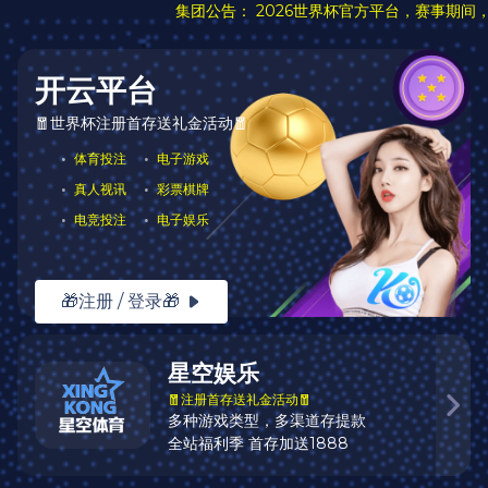
注册入口
隐私政策
一、引言
开云平台为用户提供便捷、实时的体育赛事内容，在保障服务体
验的同时，我们高度重视个人隐私保护。
二、信息收集范围
我们可能收集以下信息：