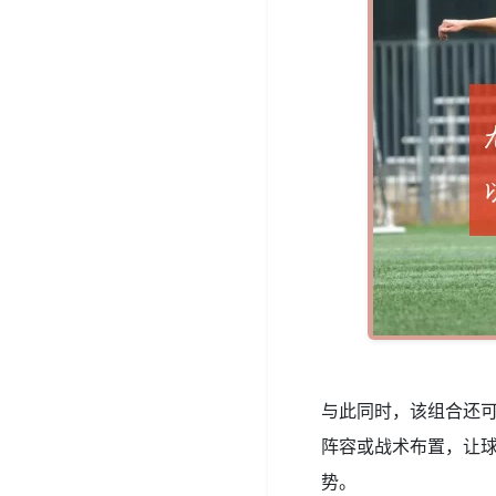
与此同时，该组合还
阵容或战术布置，让
势。