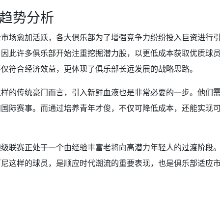
场趋势分析
会市场愈加活跃，各大俱乐部为了增强竞争力纷纷投入巨资进行
，因此许多俱乐部开始注重挖掘潜力股，以更低成本获取优质球
不仅符合经济效益，更体现了俱乐部长远发展的战略思路。
这样的传统豪门而言，引入新鲜血液也是非常必要的一步。他们
和国际赛事。而通过培养青年才俊，不仅可降低成本，还能实现
顶级联赛正处于一个由经验丰富老将向高潜力年轻人的过渡阶段
阿尼这样的球员，是顺应时代潮流的重要表现，也是俱乐部适应