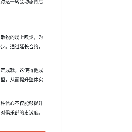
探讨这一转会动态背后
和敏锐的场上嗅觉，为
一步。通过延长合约，
一定成就，这使得他成
加盟，从而提升整体实
这种信心不仅能够提升
们对俱乐部的忠诚度。