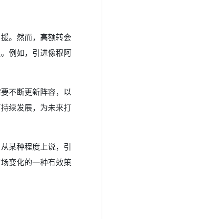
引援。然而，高额转会
员。例如，引进像穆阿
需要不断更新阵容，以
可持续发展，为未来打
。从某种程度上说，引
市场变化的一种有效策