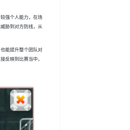
备较强个人能力，在场
速威胁到对方防线，从
，也能提升整个团队对
直接反映到比赛当中，