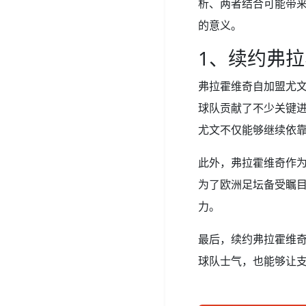
析、两者结合可能带
的意义。
1、续约弗
弗拉霍维奇自加盟尤
球队贡献了不少关键
尤文不仅能够继续依
此外，弗拉霍维奇作
为了欧洲足坛备受瞩
力。
最后，续约弗拉霍维
球队士气，也能够让