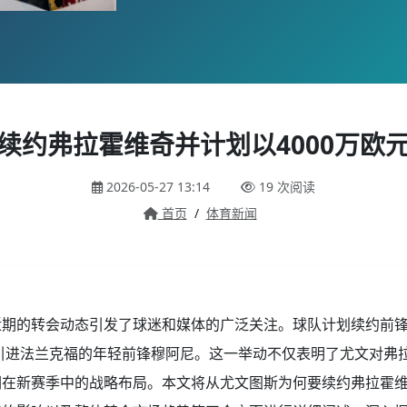
续约弗拉霍维奇并计划以4000万欧
2026-05-27 13:14
19 次阅读
首页
/
体育新闻
近期的转会动态引发了球迷和媒体的广泛关注。球队计划续约前
格引进法兰克福的年轻前锋穆阿尼。这一举动不仅表明了尤文对弗
们在新赛季中的战略布局。本文将从尤文图斯为何要续约弗拉霍