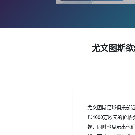
尤文图斯欲
尤文图斯足球俱乐部
以4000万欧元的价
视，同时也显示出他