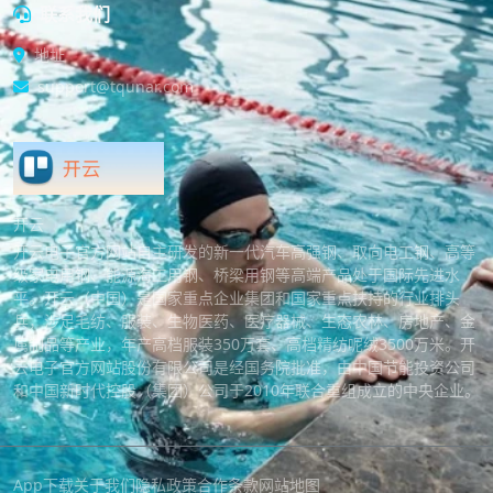
联系我们
地址
support@tqunar.com
开云
开云电子官方网站自主研发的新一代汽车高强钢、取向电工钢、高等
级家电用钢、能源海工用钢、桥梁用钢等高端产品处于国际先进水
平。开云（中国）是国家重点企业集团和国家重点扶持的行业排头
兵，涉足毛纺、服装、生物医药、医疗器械、生态农林、房地产、金
属制品等产业，年产高档服装350万套、高档精纺呢绒3500万米。开
云电子官方网站股份有限公司是经国务院批准，由中国节能投资公司
和中国新时代控股（集团）公司于2010年联合重组成立的中央企业。
App下载
关于我们
隐私政策
合作条款
网站地图