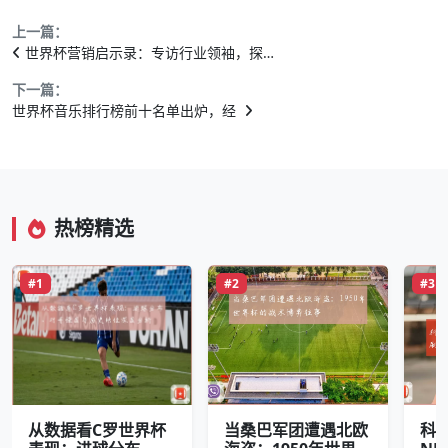
上一篇：
世界杯营销启示录：专访行业领袖，探…
下一篇：
世界杯音乐排行榜前十名单出炉，经
热榜精选
#1
#2
#3
从数据看C罗世界杯
当桑巴军团遭遇北欧
科