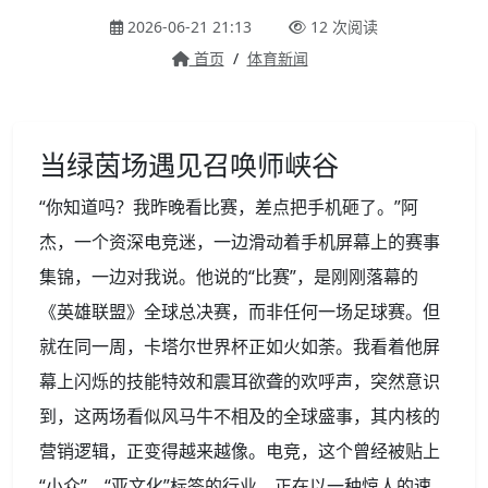
2026-06-21 21:13
12 次阅读
首页
/
体育新闻
当绿茵场遇见召唤师峡谷
“你知道吗？我昨晚看比赛，差点把手机砸了。”阿
杰，一个资深电竞迷，一边滑动着手机屏幕上的赛事
集锦，一边对我说。他说的“比赛”，是刚刚落幕的
《英雄联盟》全球总决赛，而非任何一场足球赛。但
就在同一周，卡塔尔世界杯正如火如荼。我看着他屏
幕上闪烁的技能特效和震耳欲聋的欢呼声，突然意识
到，这两场看似风马牛不相及的全球盛事，其内核的
营销逻辑，正变得越来越像。电竞，这个曾经被贴上
“小众”、“亚文化”标签的行业，正在以一种惊人的速