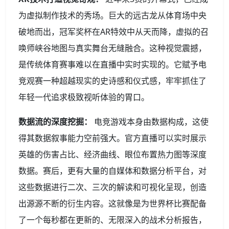
为虚拟制作技术的秀场。巨大的远古龙从体育场中央
破地而出，冠军奖杯在AR特效中从天而降，虚拟的召
唤师峡谷地图与真实舞台无缝融合。这种视觉震撼，
是传统体育赛事难以在直播中实时实现的。它赋予电
竞观赛一种超越现实的史诗感和仪式感，牢牢抓住了
年轻一代追求极致视听体验的胃口。
数据流的深度挖掘：
电竞游戏本身由数据构成，这使
得其数据叙事能力空前强大。官方直播可以实时展示
英雄的伤害占比、经济曲线、眼位布置热力图等深度
数据。赛后，更有大量的自媒体和数据分析平台，对
这些数据进行二次、三次的解读和可视化呈现，创造
出源源不断的衍生内容。这就像是为世界杯比赛配备
了一个每秒都在更新的、无限深入的战术分析报告，