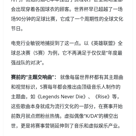
会出现穿着各国球衣的顾客。世界杯早已超越了一场
场90分钟的足球比赛，它成了一个周期性的全球文化
节日。
电竞行业敏锐地捕捉到了这一点。以《英雄联盟》全
球总决赛（S赛）为例，它不再满足于仅仅是“年度最
强战队的对决”。
赛前的“主题交响曲”：
就像每届世界杯都有其主题曲
和视觉标识，S赛每年都会推出由顶级音乐人制作的
主题曲，如《Legends Never Die》、《Rise》等，
这些歌曲本身就成为流行文化的一部分，在赛事开始
前数月就点燃粉丝热情。虚拟偶像“K/DA”的横空出
世，更是将赛事营销延伸到了音乐和虚拟娱乐产业。