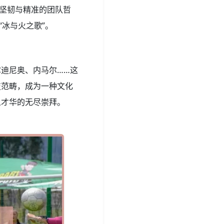
、坚韧与精准的团队哲
冰与火之歌”。
迪尼奥、内马尔……这
技范畴，成为一种文化
人才华的无尽崇拜。