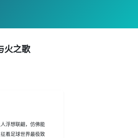
与火之歌
让人浮想联翩，仿佛能
象征着足球世界最极致