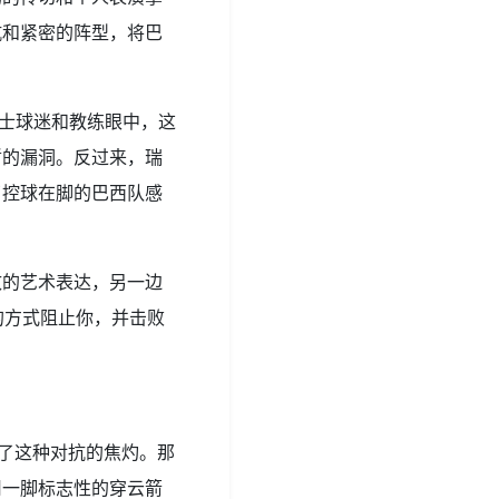
抗和紧密的阵型，将巴
瑞士球迷和教练眼中，这
暂的漏洞。反过来，瑞
了控球在脚的巴西队感
致的艺术表达，另一边
的方式阻止你，并击败
释了这种对抗的焦灼。那
用一脚标志性的穿云箭