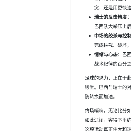
突，还是用更快
瑞士的反击精度
巴西队大举压上
中场的绞杀与控
完成拦截、破坏
情绪与心态：
巴
战术纪律的百分
足球的魅力，正在于
殿堂。巴西与瑞士的
防转换而加速。
终场哨响，无论比分如
如此辽阔，容得下里
这项运动真正伟大和