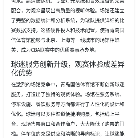
需求。高清摄像机、专业灯光系统和音效设备的完美
配合，为观众呈现出高质量的视听体验。场馆还建立
了完整的数据统计和分析系统，为球队提供详细的比
赛数据支持。这些硬件投入和技术配置，使得青岛国
信体育馆能够与北京、上海等一线城市的场馆相媲
美，成为CBA联赛中的优质赛事承办地。
球迷服务创新升级，观赛体验成差异
化优势
在激烈的场馆竞争中，青岛国信体育馆不断创新球迷
服务，打造出了独特的观赛体验。场馆在票务系统、
停车设施、餐饮服务等方面都进行了人性化的设计和
优化。球迷可以多种渠道便捷地购票，包括线上平
台、现场售票窗口和合作商户，大大降低了购票的门
槛。停车位的充足供应和清晰的导向标识，让球迷能