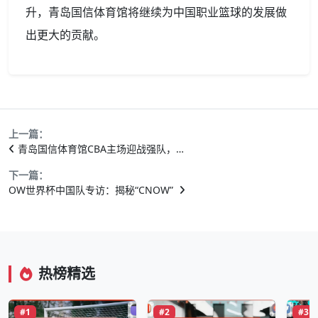
升，青岛国信体育馆将继续为中国职业篮球的发展做
出更大的贡献。
上一篇：
青岛国信体育馆CBA主场迎战强队，…
下一篇：
OW世界杯中国队专访：揭秘“CNOW”
热榜精选
#1
#2
#3