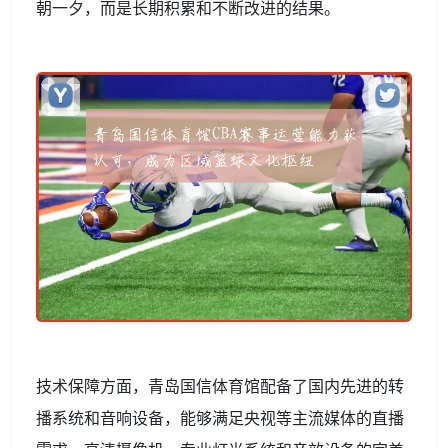
朝一夕，而是长期积累和不断改进的结果。
技术保障方面，青岛国信体育馆配备了国内先进的转
播系统和音响设备，能够满足央视等主流媒体的直播