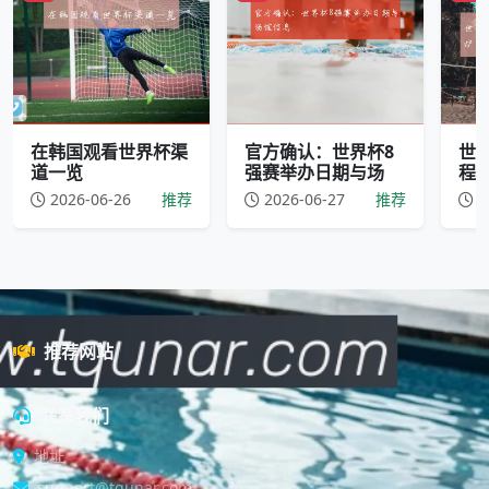
在韩国观看世界杯渠
官方确认：世界杯8
世
道一览
强赛举办日期与场
程
2026-06-26
推荐
2026-06-27
推荐
2
推荐网站
联系我们
地址
support@tqunar.com