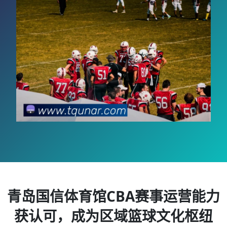
青岛国信体育馆CBA赛事运营能力
获认可，成为区域篮球文化枢纽