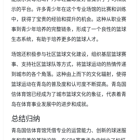
示的平台。许多青少年在这个专业场馆的比赛和训练
中，获得了宝贵的经验和提升的机会。这种从职业赛
事到青少年培养的完整链条，形成了一个良性的篮球
生态系统，有助于培养更多的篮球人才。
场馆还积极参与社区篮球文化建设，组织基层篮球赛
事、支持社区篮球队等方式，将篮球运动的热情传递
到城市的各个角落。这种由上而下的文化辐射，使得
篮球运动在青岛的普及度和认可度不断提高。青岛国
信体育馆已经成为了城市篮球文化的象征，代表着青
岛在体育事业发展中的进步和成就。
总结归纳
青岛国信体育馆凭借专业的运营能力、创新的球迷服