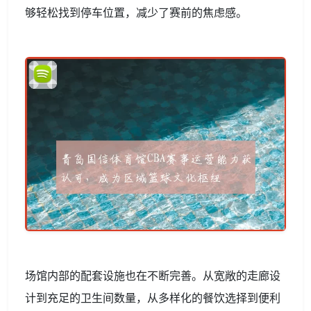
够轻松找到停车位置，减少了赛前的焦虑感。
场馆内部的配套设施也在不断完善。从宽敞的走廊设
计到充足的卫生间数量，从多样化的餐饮选择到便利