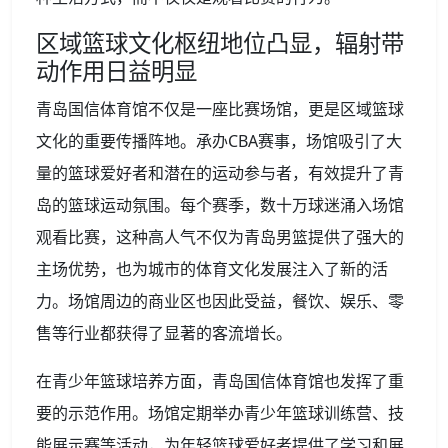
区域篮球文化枢纽地位凸显，辐射带
动作用日益明显
青岛国信体育馆不仅是一座比赛场馆，更是区域篮球
文化的重要传播阵地。承办CBA赛事，场馆吸引了大
量的篮球爱好者和潜在的运动参与者，有效提升了青
岛的篮球运动氛围。每个赛季，数十万球迷涌入场馆
观看比赛，这种高人气不仅为青岛男篮提供了强大的
主场优势，也为城市的体育文化发展注入了新的活
力。场馆周边的商业区也因此受益，餐饮、娱乐、零
售等行业都获得了显著的客流增长。
在青少年篮球培养方面，青岛国信体育馆也发挥了重
要的示范作用。场馆定期举办青少年篮球训练营、技
能展示赛等活动，为年轻篮球爱好者提供了学习和展