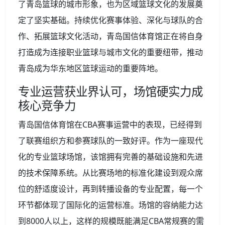
了青岛篮球的城市形象，也为区域篮球文化的发展奠
定了坚实基础。持续优化赛事体验、深化与球队的合
作、拓展篮球文化活动，青岛国信体育馆正在将自身
打造成为连接职业篮球与城市文化的重要纽带，推动
青岛成为华东地区篮球运动的重要阵地。
专业运营获业界认可，场馆硬实力成
核心竞争力
青岛国信体育馆在CBA赛事运营中的表现，已经得到
了联赛组织方和参赛球队的一致好评。作为一座现代
化的专业篮球场馆，该馆拥有完善的基础设施和先进
的技术保障系统。从比赛场地的标准化建设到观众席
位的舒适度设计，再到转播设备的专业配置，每一个
环节都体现了国际化的运营标准。场馆的容纳能力达
到8000人以上，这样的规模既能满足CBA常规赛的需