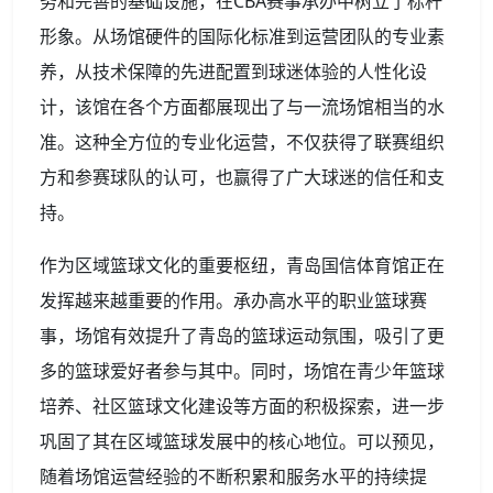
务和完善的基础设施，在CBA赛事承办中树立了标杆
形象。从场馆硬件的国际化标准到运营团队的专业素
养，从技术保障的先进配置到球迷体验的人性化设
计，该馆在各个方面都展现出了与一流场馆相当的水
准。这种全方位的专业化运营，不仅获得了联赛组织
方和参赛球队的认可，也赢得了广大球迷的信任和支
持。
作为区域篮球文化的重要枢纽，青岛国信体育馆正在
发挥越来越重要的作用。承办高水平的职业篮球赛
事，场馆有效提升了青岛的篮球运动氛围，吸引了更
多的篮球爱好者参与其中。同时，场馆在青少年篮球
培养、社区篮球文化建设等方面的积极探索，进一步
巩固了其在区域篮球发展中的核心地位。可以预见，
随着场馆运营经验的不断积累和服务水平的持续提