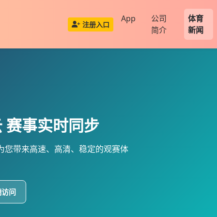
App
公司
体育
注册入口
简介
新闻
云
赛事实时同步
为您带来高速、高清、稳定的观赛体
端访问