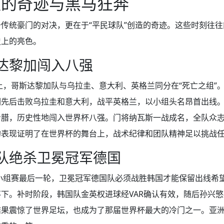
队的奇迹与黑马狂奔
传统豪门的对决，更在于“平民球队”创造的奇迹。这些时刻往
史上的亮色。
斯达黎加闯入八强
杯上，哥斯达黎加队与乌拉圭、意大利、英格兰同分在“死亡之组”
们先后击败乌拉圭和意大利，战平英格兰，以小组头名昂首出线
希腊，历史性地闯入世界杯八强。门将纳瓦斯一战成名，全队众
的表现证明了在世界杯的舞台上，战术纪律和团队精神足以挑战
国队绝杀卫冕冠军德国
杯小组赛最后一轮，卫冕冠军德国队必须战胜韩国才能保留出线希
下。补时阶段，韩国队金英权进球经VAR确认有效，随后孙兴
结果震惊了世界足坛，也成为了那届世界杯最大的冷门之一。亚