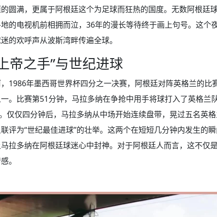
涯的圆满，更属于阿根廷这个为足球而狂热的国度。无数阿根廷
地的电视机前相拥而泣，36年的漫长等待终于画上句号。这个
球迷的欢呼声从波斯湾畔传遍全球。
上帝之手”与世纪进球
，1986年墨西哥世界杯四分之一决赛，阿根廷对阵英格兰的比
一。比赛第51分钟，马拉多纳在争抢中用手将球打入了英格兰
”。仅仅四分钟后，马拉多纳从中场开始连续盘带，晃过五名英
联评为“世纪最佳进球”的壮举。这两个在短短几分钟内发生的
让马拉多纳在阿根廷球迷心中封神。对于阿根廷人而言，这不仅
情感。