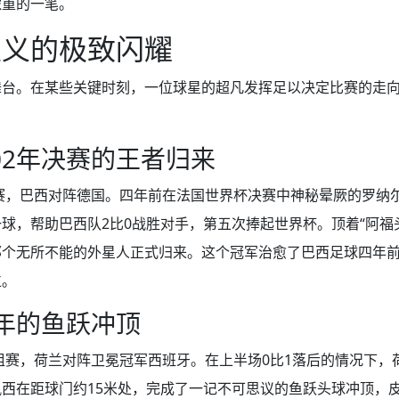
浓重的一笔。
主义的极致闪耀
舞台。在某些关键时刻，一位球星的超凡发挥足以决定比赛的走
02年决赛的王者归来
决赛，巴西对阵德国。四年前在法国世界杯决赛中神秘晕厥的罗纳
球，帮助巴西队2比0战胜对手，第五次捧起世界杯。顶着“阿福
那个无所不能的外星人正式归来。这个冠军治愈了巴西足球四年
位。
4年的鱼跃冲顶
小组赛，荷兰对阵卫冕冠军西班牙。在上半场0比1落后的情况下
西在距球门约15米处，完成了一记不可思议的鱼跃头球冲顶，