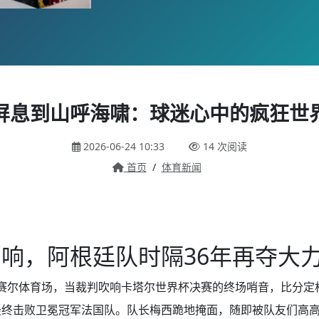
屏息到山呼海啸：球迷心中的疯狂世
2026-06-24 10:33
14 次阅读
首页
/
体育新闻
响，阿根廷队时隔36年再夺大
日，卢赛尔体育场，当裁判吹响卡塔尔世界杯决赛的终场哨音，比分定
最终击败卫冕冠军法国队。队长梅西跪地掩面，随即被队友们高