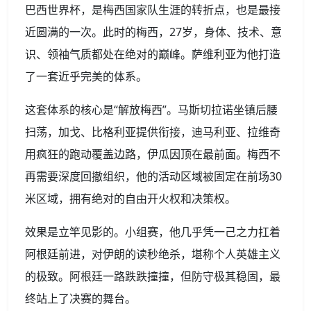
巴西世界杯，是梅西国家队生涯的转折点，也是最接
近圆满的一次。此时的梅西，27岁，身体、技术、意
识、领袖气质都处在绝对的巅峰。萨维利亚为他打造
了一套近乎完美的体系。
这套体系的核心是“解放梅西”。马斯切拉诺坐镇后腰
扫荡，加戈、比格利亚提供衔接，迪马利亚、拉维奇
用疯狂的跑动覆盖边路，伊瓜因顶在最前面。梅西不
再需要深度回撤组织，他的活动区域被固定在前场30
米区域，拥有绝对的自由开火权和决策权。
效果是立竿见影的。小组赛，他几乎凭一己之力扛着
阿根廷前进，对伊朗的读秒绝杀，堪称个人英雄主义
的极致。阿根廷一路跌跌撞撞，但防守极其稳固，最
终站上了决赛的舞台。