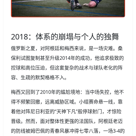
2018：体系的崩塌与个人的独舞
俄罗斯之夏，对阿根廷和梅西来说，是一场灾难。桑
保利试图复制甚至升级2014年的成功，他追求极致的
控球和高位压迫，但这套复杂的战术与球队老化的阵
容、生疏的默契格格不入。
梅西又回到了2010年的尴尬境地：当中场失控，他不
得不频繁回撤，远离威胁区域。小组赛命悬一线，靠
着他对阵尼日利亚的“天神下凡”般停球射门，才惊险
晋级。然而，面对整体性更强的法国队，阿根廷老迈
的防线被姆巴佩的青春风暴冲得七零八落，一场3-4的