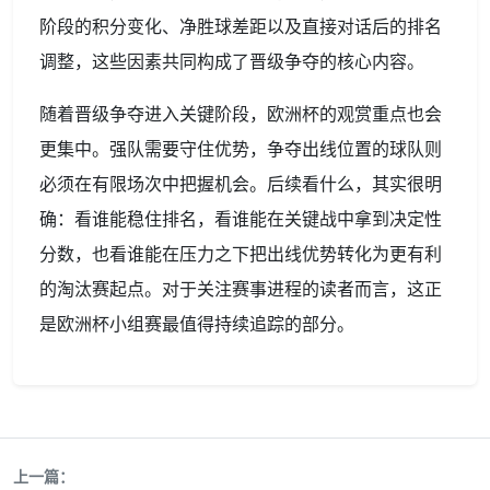
阶段的积分变化、净胜球差距以及直接对话后的排名
调整，这些因素共同构成了晋级争夺的核心内容。
随着晋级争夺进入关键阶段，欧洲杯的观赏重点也会
更集中。强队需要守住优势，争夺出线位置的球队则
必须在有限场次中把握机会。后续看什么，其实很明
确：看谁能稳住排名，看谁能在关键战中拿到决定性
分数，也看谁能在压力之下把出线优势转化为更有利
的淘汰赛起点。对于关注赛事进程的读者而言，这正
是欧洲杯小组赛最值得持续追踪的部分。
上一篇：