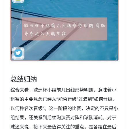
总结归纳
综合来看，欧洲杯小组前几出线形势明朗，意味着小
组赛的主要悬念已经从“能否晋级”过渡到“如何晋级、
以何种名次晋级”。这一阶段的比赛，决定的不只是小
组结果，还关系到后续淘汰赛对阵和球队消耗。对于
球迷来说，接下来最值得关注的重点，是各组在最后