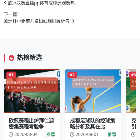
欧冠决赛直播pp体育成球迷观赛热…
下一篇：
欧洲杯小组前几名出线规则解析与
热榜精选
#1
#2
#3
欧冠赛程出炉拜仁迎
成都足球队的控球策
克
密集赛程考验争
略分析及其在比
引
2026-08-04
推荐
2026-08-01
推荐
2