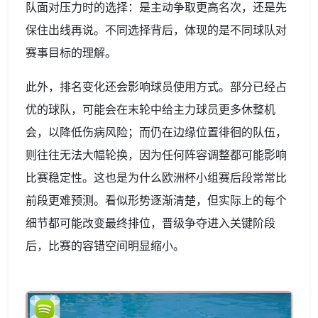
队面对压力时的选择：是主动争取更高名次，还是先
保住出线再说。不同选择背后，体现的是不同球队对
赛事目标的理解。
此外，排名变化还会影响球员使用方式。部分已经占
优的球队，可能会在末轮中给主力球员更多休整机
会，以降低伤病风险；而仍在边缘位置徘徊的队伍，
则往往无法大幅轮换，因为任何阵容调整都可能影响
比赛稳定性。这也是为什么欧洲杯小组赛后段常常比
前段更难预测。看似形势逐渐清楚，但实际上的每个
细节都可能改变最终排位，晋级争夺进入关键阶段
后，比赛的容错空间明显缩小。