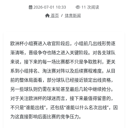
2026-07-01 10:33
11 次阅读
首页
/
体育新闻
欧洲杯小组赛进入收官阶段后，小组前几出线形势逐
渐清晰，晋级争夺也随之进入关键阶段。对各支球队
来说，接下来的每一场比赛都不只是争取胜利，更关
系到小组排名、淘汰赛对阵以及后续赛程难度。从目
前的整体局面看，部分球队已经接近锁定出线资格，
另一些球队则仍需在末轮甚至最后几轮中继续抢分。
对于关注欧洲杯的球迷而言，接下来最值得留意的，
不只是“谁能出线”，还包括“谁能以什么名次出线”，因
为这直接影响后面比赛的竞争压力。