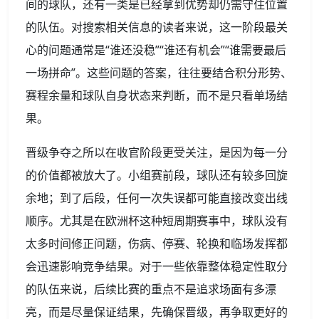
间的球队，还有一类是已经拿到优势却仍需守住位置
的队伍。对搜索相关信息的读者来说，这一阶段最关
心的问题通常是“谁还没稳”“谁还有机会”“谁需要最后
一场拼命”。这些问题的答案，往往要结合积分形势、
赛程余量和球队自身状态来判断，而不是只看单场结
果。
晋级争夺之所以在收官阶段更受关注，是因为每一分
的价值都被放大了。小组赛前段，球队还有较多回旋
余地；到了后段，任何一次失误都可能直接改变出线
顺序。尤其是在欧洲杯这种短周期赛事中，球队没有
太多时间修正问题，伤病、停赛、轮换和临场发挥都
会迅速影响竞争结果。对于一些依靠整体稳定性取分
的队伍来说，后续比赛的重点不是追求场面有多漂
亮，而是尽量保证结果，先确保晋级，再争取更好的